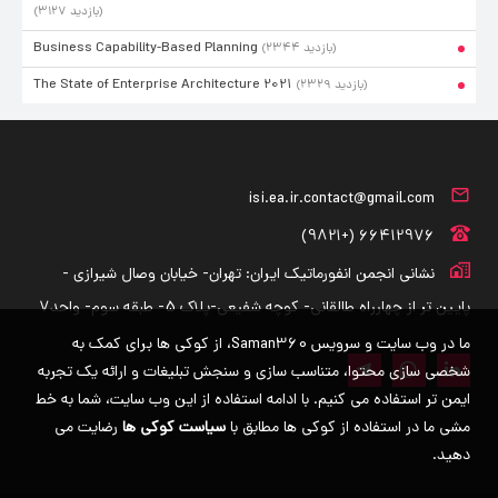
(۳۱۲۷ بازدید)
Business Capability-Based Planning
(۲۳۴۴ بازدید)
The State of Enterprise Architecture 2021
(۲۳۲۹ بازدید)
isi.ea.ir.contact@gmail.com
66412976 (+9821)
نشانی انجمن انفورماتیک ایران: تهران- خیابان وصال شیرازی -
پایین تر از چهارراه طالقانی- کوچه شفیعی-پلاک 5- طبقه سوم- واحد7
ما در وب سایت و سرویس Saman360، از کوکی ها برای کمک به
شخصی سازی محتوا، متناسب سازی و سنجش تبلیغات و ارائه یک تجربه
ایمن تر استفاده می کنیم. با ادامه استفاده از این وب سایت، شما به خط
مشی ما در استفاده از کوکی ها مطابق با
سیاست کوکی ها
رضایت می
دهید.