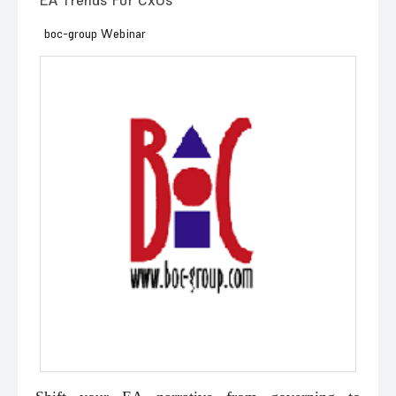
EA Trends For CxOs
boc-group Webinar