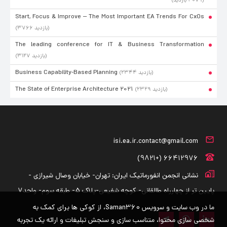
(۴۰۷۹ بازدید)
Start, Focus & Improve –⁠ The Most Important EA Trends For CxOs
(۳۷۶۶ بازدید)
The leading conference for IT & Business Transformation
(۳۱۲۷ بازدید)
Business Capability-Based Planning
(۲۳۴۴ بازدید)
The State of Enterprise Architecture 2021
(۲۳۲۹ بازدید)
isi.ea.ir.contact@gmail.com
66412976 (+9821)
نشانی انجمن انفورماتیک ایران: تهران- خیابان وصال شیرازی -
پایین تر از چهارراه طالقانی- کوچه شفیعی-پلاک 5- طبقه سوم- واحد7
ما در وب سایت و سرویس Saman360، از کوکی ها برای کمک به
شخصی سازی محتوا، متناسب سازی و سنجش تبلیغات و ارائه یک تجربه