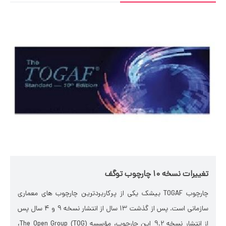
تغییرات نسخه 10 چارچوب توگف
چارچوب TOGAF بی­شک یکی از پرکاربردترین چارچوب های معماری
سازمانی است. پس از گذشت 13 سال از انتشار نسخه 9 و 4 سال پس
از انتشار نسخه 9.2 این چارچوب، مؤسسه The Open Group (TOG)،